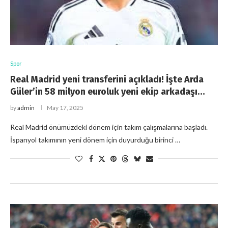
Spor
Real Madrid yeni transferini açıkladı! İşte Arda
Güler’in 58 milyon euroluk yeni ekip arkadaşı…
by
admin
May 17, 2025
Real Madrid önümüzdeki dönem için takım çalışmalarına başladı.
İspanyol takımının yeni dönem için duyurduğu birinci …