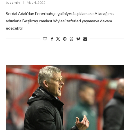
by
admin
May 4, 2025
Serdal Adalı’dan Fenerbahçe galibiyeti açıklaması: Atacağımız
adımlarla Beşiktaş camiası böylesi zaferleri yaşamaya devam
edecektir