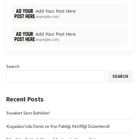
Add Your Post Here
example.com
Add Your Post Here
example.com
Search
SEARCH
Recent Posts
Sovabet Spor Bahisleri
Kuşadası’nda Deniz ve Kıyı Paklığı Aktifliği Düzenlendi