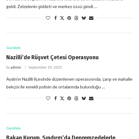
geldi. Zelzelenin şiddeti ve merkez üssü şimdi …
Gündem
Nazilli’de Rüşvet Çetesi Operasyonu
by
admin
September 19, 2025
Aydın’ın Nazilli ilçesinde düzenlenen operasyonda, çarşı ve mahalle
bekçisi ile emekli polisin de ortalarında bulunduğu …
Gündem
Bakan Kurum, Sındırgı’da Depremzedelerle