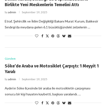
Birlikte Yeni Meskenlerin Temelini Attı
by
admin
September 19, 2025
Etraf, Şehircilik ve İklim Değişikliği Bakanı Murat Kurum, Balıkesir
Sındırgı’da meydana gelen 6.1 büyüklüğündeki zelzelenin …
Gündem
Söke’de Araba ve Motosiklet Çarpıştı: 1 Meyyit 1
Yaralı
by
admin
September 19, 2025
Aydın’ın Söke ilçesinde bir araba ile motosikletin çarpışması
sonucu bir kişi hayatını kaybetti, başkası yaralandı. …