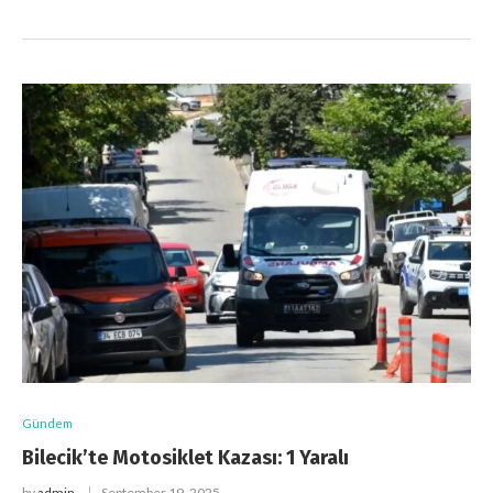
Gündem
Bilecik’te Motosiklet Kazası: 1 Yaralı
by
admin
September 19, 2025