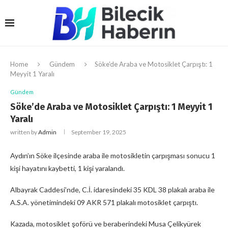
Home
Gündem
Söke’de Araba ve Motosiklet Çarpıştı: 1
Meyyit 1 Yaralı
Gündem
Söke’de Araba ve Motosiklet Çarpıştı: 1 Meyyit 1
Yaralı
written by
Admin
September 19, 2025
Aydın’ın Söke ilçesinde araba ile motosikletin çarpışması sonucu 1
kişi hayatını kaybetti, 1 kişi yaralandı.
Albayrak Caddesi’nde, C.İ. idaresindeki 35 KDL 38 plakalı araba ile
A.S.A. yönetimindeki 09 AKR 571 plakalı motosiklet çarpıştı.
Kazada, motosiklet şoförü ve beraberindeki Musa Çelikyürek