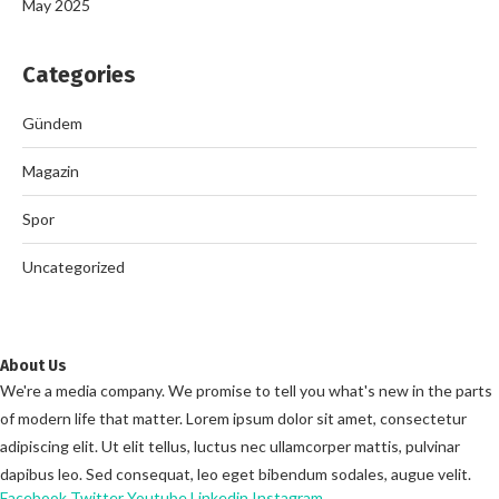
May 2025
Categories
Gündem
Magazin
Spor
Uncategorized
About Us
We're a media company. We promise to tell you what's new in the parts
of modern life that matter. Lorem ipsum dolor sit amet, consectetur
adipiscing elit. Ut elit tellus, luctus nec ullamcorper mattis, pulvinar
dapibus leo. Sed consequat, leo eget bibendum sodales, augue velit.
Facebook
Twitter
Youtube
Linkedin
Instagram