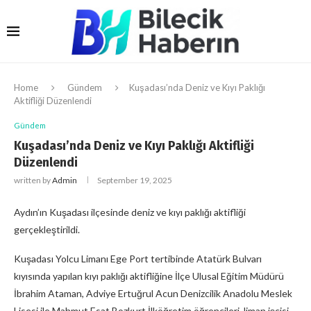
Home
Gündem
Kuşadası’nda Deniz ve Kıyı Paklığı
Aktifliği Düzenlendi
Gündem
Kuşadası’nda Deniz ve Kıyı Paklığı Aktifliği
Düzenlendi
written by
Admin
September 19, 2025
Aydın’ın Kuşadası ilçesinde deniz ve kıyı paklığı aktifliği
gerçekleştirildi.
Kuşadası Yolcu Limanı Ege Port tertibinde Atatürk Bulvarı
kıyısında yapılan kıyı paklığı aktifliğine İlçe Ulusal Eğitim Müdürü
İbrahim Ataman, Adviye Ertuğrul Acun Denizcilik Anadolu Meslek
Lisesi ile Mahmut Esat Bozkurt İlköğretim öğrencileri, liman işçisi