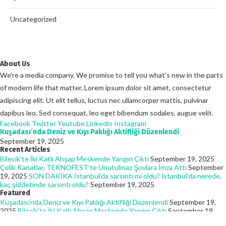
Uncategorized
About Us
We're a media company. We promise to tell you what's new in the parts
of modern life that matter. Lorem ipsum dolor sit amet, consectetur
adipiscing elit. Ut elit tellus, luctus nec ullamcorper mattis, pulvinar
dapibus leo. Sed consequat, leo eget bibendum sodales, augue velit.
Facebook
Twitter
Youtube
Linkedin
Instagram
Kuşadası’nda Deniz ve Kıyı Paklığı Aktifliği Düzenlendi
September 19, 2025
Recent Articles
Bilecik’te İki Katlı Ahşap Meskende Yangın Çıktı
September 19, 2025
Çelik Kanatlar, TEKNOFEST’te Unutulmaz Şovlara İmza Attı
September
19, 2025
SON DAKİKA İstanbul’da sarsıntı mi oldu? İstanbul’da nerede,
kaç şiddetinde sarsıntı oldu?
September 19, 2025
Featured
Kuşadası’nda Deniz ve Kıyı Paklığı Aktifliği Düzenlendi
September 19,
2025
Bilecik’te İki Katlı Ahşap Meskende Yangın Çıktı
September 19,
2025
Çelik Kanatlar, TEKNOFEST’te Unutulmaz Şovlara İmza Attı