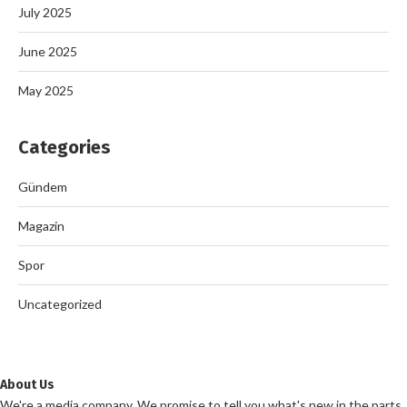
July 2025
June 2025
May 2025
Categories
Gündem
Magazin
Spor
Uncategorized
About Us
We're a media company. We promise to tell you what's new in the parts