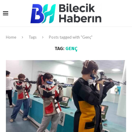
Home
Tags
Posts tagged with "Genç"
TAG:
GENÇ