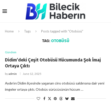
Home
Tags
Posts tagged with "Otobüsü"
TAG:
OTOBÜSÜ
Gündem
Didim’deki Çeşit Otobüsü Hücumunda Şok İmaj
Ortaya Çıktı
by
admin
June 12, 2025
Aydın’ın Didim ilçesinde yaşanan cins otobüsü saldırısına dair yeni
imgeler ortaya çıktı. Otobüs sürücüsünün hücum …