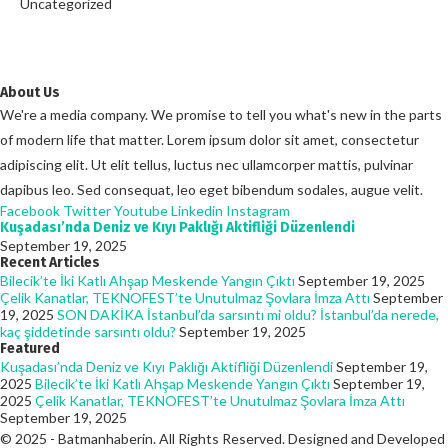
Uncategorized
About Us
We're a media company. We promise to tell you what's new in the parts
of modern life that matter. Lorem ipsum dolor sit amet, consectetur
adipiscing elit. Ut elit tellus, luctus nec ullamcorper mattis, pulvinar
dapibus leo. Sed consequat, leo eget bibendum sodales, augue velit.
Facebook
Twitter
Youtube
Linkedin
Instagram
Kuşadası’nda Deniz ve Kıyı Paklığı Aktifliği Düzenlendi
September 19, 2025
Recent Articles
Bilecik’te İki Katlı Ahşap Meskende Yangın Çıktı
September 19, 2025
Çelik Kanatlar, TEKNOFEST’te Unutulmaz Şovlara İmza Attı
September
19, 2025
SON DAKİKA İstanbul’da sarsıntı mi oldu? İstanbul’da nerede,
kaç şiddetinde sarsıntı oldu?
September 19, 2025
Featured
Kuşadası’nda Deniz ve Kıyı Paklığı Aktifliği Düzenlendi
September 19,
2025
Bilecik’te İki Katlı Ahşap Meskende Yangın Çıktı
September 19,
2025
Çelik Kanatlar, TEKNOFEST’te Unutulmaz Şovlara İmza Attı
September 19, 2025
© 2025 - Batmanhaberin. All Rights Reserved. Designed and Developed