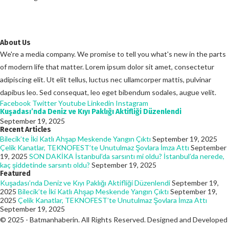
About Us
We're a media company. We promise to tell you what's new in the parts
of modern life that matter. Lorem ipsum dolor sit amet, consectetur
adipiscing elit. Ut elit tellus, luctus nec ullamcorper mattis, pulvinar
dapibus leo. Sed consequat, leo eget bibendum sodales, augue velit.
Facebook
Twitter
Youtube
Linkedin
Instagram
Kuşadası’nda Deniz ve Kıyı Paklığı Aktifliği Düzenlendi
September 19, 2025
Recent Articles
Bilecik’te İki Katlı Ahşap Meskende Yangın Çıktı
September 19, 2025
Çelik Kanatlar, TEKNOFEST’te Unutulmaz Şovlara İmza Attı
September
19, 2025
SON DAKİKA İstanbul’da sarsıntı mi oldu? İstanbul’da nerede,
kaç şiddetinde sarsıntı oldu?
September 19, 2025
Featured
Kuşadası’nda Deniz ve Kıyı Paklığı Aktifliği Düzenlendi
September 19,
2025
Bilecik’te İki Katlı Ahşap Meskende Yangın Çıktı
September 19,
2025
Çelik Kanatlar, TEKNOFEST’te Unutulmaz Şovlara İmza Attı
September 19, 2025
© 2025 - Batmanhaberin. All Rights Reserved. Designed and Developed