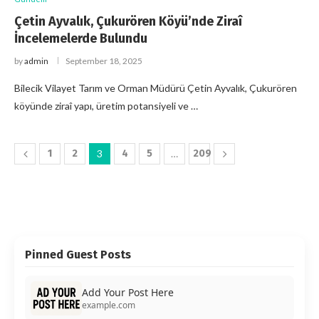
Çetin Ayvalık, Çukurören Köyü’nde Ziraî
İncelemelerde Bulundu
by
admin
September 18, 2025
Bilecik Vilayet Tarım ve Orman Müdürü Çetin Ayvalık, Çukurören
köyünde ziraî yapı, üretim potansiyeli ve …
1
2
3
4
5
…
209
Pinned Guest Posts
Add Your Post Here
example.com