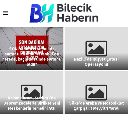
SON DAKİKA İstanbul’da
sarsıntı mi oldu? İstanbul’da
nerede, kaç şiddetinde sarsıntı
Nazilli’de Rüşvet Çetesi
oldu?
Operasyonu
Bakan Kurum, Sındırgı’da
Depremzedelerle Birlikte Yeni
Söke’de Araba ve Motosiklet
Meskenlerin Temelini Attı
Çarpıştı: 1 Meyyit 1 Yaralı