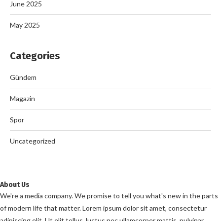
June 2025
May 2025
Categories
Gündem
Magazin
Spor
Uncategorized
About Us
We're a media company. We promise to tell you what's new in the parts
of modern life that matter. Lorem ipsum dolor sit amet, consectetur
adipiscing elit. Ut elit tellus, luctus nec ullamcorper mattis, pulvinar