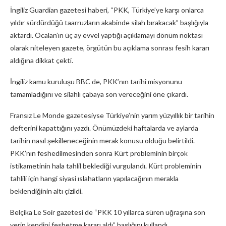
İngiliz Guardian gazetesi haberi, “PKK, Türkiye’ye karşı onlarca
yıldır sürdürdüğü taarruzların akabinde silah bırakacak” başlığıyla
aktardı. Öcalan’ın üç ay evvel yaptığı açıklamayı dönüm noktası
olarak niteleyen gazete, örgütün bu açıklama sonrası fesih kararı
aldığına dikkat çekti.
İngiliz kamu kuruluşu BBC de, PKK’nın tarihi misyonunu
tamamladığını ve silahlı çabaya son vereceğini öne çıkardı.
Fransız Le Monde gazetesiyse Türkiye’nin yarım yüzyıllık bir tarihin
defterini kapattığını yazdı. Önümüzdeki haftalarda ve aylarda
tarihin nasıl şekilleneceğinin merak konusu olduğu belirtildi.
PKK’nın feshedilmesinden sonra Kürt probleminin birçok
istikametinin hala tahlil beklediği vurgulandı. Kürt probleminin
tahlili için hangi siyasi ıslahatların yapılacağının merakla
beklendiğinin altı çizildi.
Belçika Le Soir gazetesi de “PKK 10 yıllarca süren uğraşına son
verip kendini feshetme kararı aldı” başlığını kullandı.