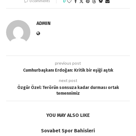
0 comments
0
ADMIN
previous post
Cumhurbaşkanı Erdoğan: Kritik bir eşiği aştık
next post
Özgür Özel: Terörün sonsuza kadar durması ortak
temennimiz
YOU MAY ALSO LIKE
Sovabet Spor Bahisleri