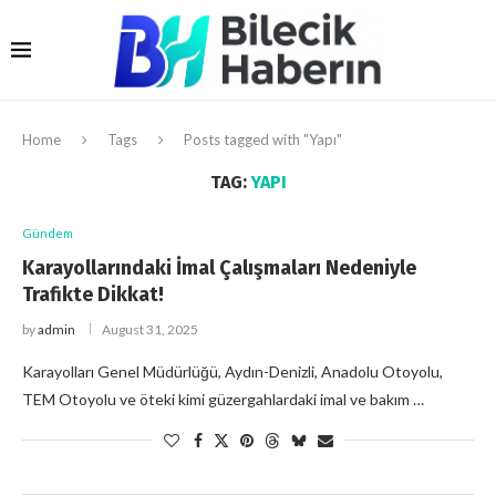
Home
Tags
Posts tagged with "Yapı"
TAG:
YAPI
Gündem
Karayollarındaki İmal Çalışmaları Nedeniyle
Trafikte Dikkat!
by
admin
August 31, 2025
Karayolları Genel Müdürlüğü, Aydın-Denizli, Anadolu Otoyolu,
TEM Otoyolu ve öteki kimi güzergahlardaki imal ve bakım …