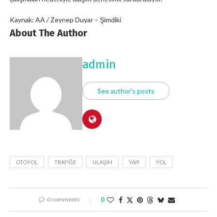
Kaynak: AA / Zeynep Duyar – Şimdiki
About The Author
admin
See author's posts
OTOYOL
TRAFIĞE
ULAŞIM
YAPI
YOL
0 comments
0