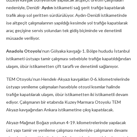
nedeniyle, Denizli-
Aydın
istikameti sağ şerit trafiğe kapatılarak
trafik akışı sol şeritten sürdürülüyor. Aydın-Denizli istikametinde
ise altgeçit çalışmalarının yapıldığı kesimde yol trafiğe kapatılarak
araç geçişine servis yolundan tek gidiş biçiminde ve denetimli
müsaade veriliyor.
Anadolu Otoyolu
‘nun Gölyaka kavşağı-1. Bölge hududu İstanbul
istikameti üstyapı tamir çalışması sebebiyle trafiğe kapatıldığından
ulaşım, öbür istikametten çift taraflı ve denetimli sağlanıyor.
TEM Otoyolu’nun Hendek-Akyazı kavşakları 0-6. kilometrelerinde
üstyapı yenileme çalışmaları hasebiyle otoyol kısımlar halinde
trafiğe kapatılarak ulaşım, öbür istikametten iki istikametli devam
ediyor. Çalışmanın bir etabında Kuzey Marmara Otoyolu TEM
Akyazı kavşağından Ankara istikametine çıkış kapatılacak.
Akyazı-Mağmat Boğazı yolunun 4-19. kilometrelerinde yapılacak
üst yapı tamir ve yenileme çalışması nedeniyle çalışmanın devamı