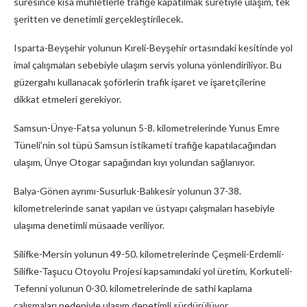
süresince kısa mühletlerle trafiğe kapatılmak suretiyle ulaşım, tek
şeritten ve denetimli gerçekleştirilecek.
Isparta-Beyşehir yolunun Kıreli-Beyşehir ortasındaki kesitinde yol
imal çalışmaları sebebiyle ulaşım servis yoluna yönlendiriliyor. Bu
güzergahı kullanacak şoförlerin trafik işaret ve işaretçilerine
dikkat etmeleri gerekiyor.
Samsun-Ünye-Fatsa yolunun 5-8. kilometrelerinde Yunus Emre
Tüneli’nin sol tüpü Samsun istikameti trafiğe kapatılacağından
ulaşım, Ünye Otogar sapağından kıyı yolundan sağlanıyor.
Balya-Gönen ayrımı-Susurluk-Balıkesir yolunun 37-38.
kilometrelerinde sanat yapıları ve üstyapı çalışmaları hasebiyle
ulaşıma denetimli müsaade veriliyor.
Silifke-Mersin yolunun 49-50. kilometrelerinde Çeşmeli-Erdemli-
Silifke-Taşucu Otoyolu Projesi kapsamındaki yol üretim, Korkuteli-
Tefenni yolunun 0-30. kilometrelerinde de sathi kaplama
çalışmaları nedeniyle ulaşım denetimli sürdürülüyor.