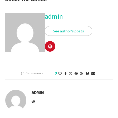
admin
See author's posts
0 comments
0
ADMIN