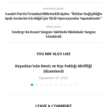
previous post
Saadet Partisi İstanbul Milletvekili Aydın: “İktidar Değişikliğin
Ayak Seslerini Gördüğü İçin Türlü Operasyonlar Yapmaktadır”
next post
Sındırgı’da Konut Yangını: Vaktinde Müdahale Yangını
Söndürdü
YOU MAY ALSO LIKE
Kuşadası’nda Deniz ve Kıyı Paklığı Aktifliği
Düzenlendi
September 19, 2025
LEAVE A COMMENT