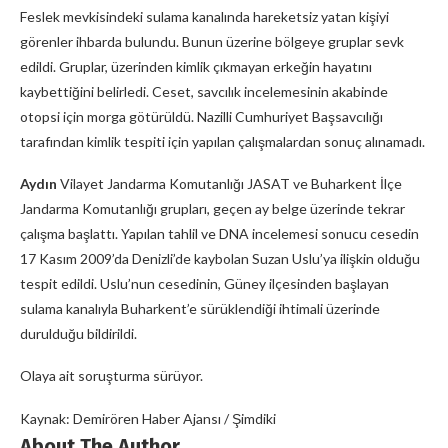
Feslek mevkisindeki sulama kanalında hareketsiz yatan kişiyi
görenler ihbarda bulundu. Bunun üzerine bölgeye gruplar sevk
edildi. Gruplar, üzerinden kimlik çıkmayan erkeğin hayatını
kaybettiğini belirledi. Ceset, savcılık incelemesinin akabinde
otopsi için morga götürüldü. Nazilli Cumhuriyet Başsavcılığı
tarafından kimlik tespiti için yapılan çalışmalardan sonuç alınamadı.
Aydın
Vilayet Jandarma Komutanlığı JASAT ve Buharkent İlçe
Jandarma Komutanlığı grupları, geçen ay belge üzerinde tekrar
çalışma başlattı. Yapılan tahlil ve DNA incelemesi sonucu cesedin
17 Kasım 2009’da Denizli’de kaybolan Suzan Uslu’ya ilişkin olduğu
tespit edildi. Uslu’nun cesedinin, Güney ilçesinden başlayan
sulama kanalıyla Buharkent’e sürüklendiği ihtimali üzerinde
durulduğu bildirildi.
Olaya ait soruşturma sürüyor.
Kaynak: Demirören Haber Ajansı / Şimdiki
About The Author