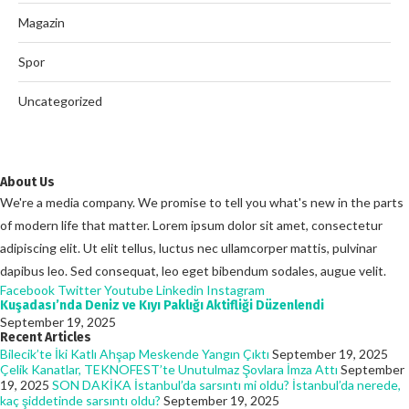
Magazin
Spor
Uncategorized
About Us
We're a media company. We promise to tell you what's new in the parts
of modern life that matter. Lorem ipsum dolor sit amet, consectetur
adipiscing elit. Ut elit tellus, luctus nec ullamcorper mattis, pulvinar
dapibus leo. Sed consequat, leo eget bibendum sodales, augue velit.
Facebook
Twitter
Youtube
Linkedin
Instagram
Kuşadası’nda Deniz ve Kıyı Paklığı Aktifliği Düzenlendi
September 19, 2025
Recent Articles
Bilecik’te İki Katlı Ahşap Meskende Yangın Çıktı
September 19, 2025
Çelik Kanatlar, TEKNOFEST’te Unutulmaz Şovlara İmza Attı
September
19, 2025
SON DAKİKA İstanbul’da sarsıntı mi oldu? İstanbul’da nerede,
kaç şiddetinde sarsıntı oldu?
September 19, 2025