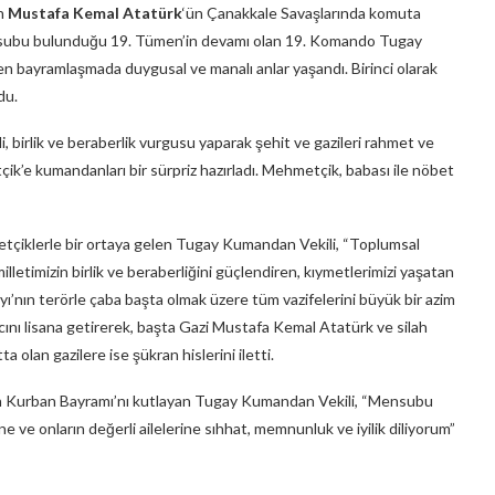
an
Mustafa Kemal Atatürk
‘ün Çanakkale Savaşlarında komuta
ensubu bulunduğu 19. Tümen’in devamı olan 19. Komando Tugay
bayramlaşmada duygusal ve manalı anlar yaşandı. Birinci olarak
du.
irlik ve beraberlik vurgusu yaparak şehit ve gazileri rahmet ve
e kumandanları bir sürpriz hazırladı. Mehmetçik, babası ile nöbet
iklerle bir ortaya gelen Tugay Kumandan Vekili, “Toplumsal
letimizin birlik ve beraberliğini güçlendiren, kıymetlerimizi yaşatan
ı’nın terörle çaba başta olmak üzere tüm vazifelerini büyük bir azim
nı lisana getirerek, başta Gazi Mustafa Kemal Atatürk ve silah
 olan gazilere ise şükran hislerini iletti.
 Kurban Bayramı’nı kutlayan Tugay Kumandan Vekili, “Mensubu
ve onların değerli ailelerine sıhhat, memnunluk ve iyilik diliyorum”