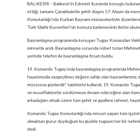
BALIKESİR – Balıkesir’in Edremit ilçesinde konuşlu bulun
ettiği, tamamı Çanakkale’de şehit düşen 57. Alayın da m
Komutanlığı’nda Kurban Bayramı münasebetiyle düzenlenen 
Türk Silahlı Kuvvetleri’nin komuta kademesinin iletisi okun
Bayramlaşma programında konuşan Tugay Kumandan Vekili, b
minnetle andı. Bayramlaşma sonunda nöbet tutan Mehmetçik’
yerinde telefon ile bayramlaşma fırsatı buldu.
19. Komando Tugay’ında bayramlaşma programında Mehmetç
hayatımızda vazgeçilmez değere sahip olan bayramlarımız, mil
müstesna günlerdir” tabirlerini kullandı. 19. Komando Tugay
ve muvaffakiyetle sürdürmeye devam edeceğine olan inancı
arkadaşları olmak üzere tüm şehit ve gazilere rahmet, hayatta
Komando Tugay Komutanlığı’nda misyon yapan tüm işçinin
olmaktan gurur duyduğum bu güzide tugayın her bir neferine 
dedi.