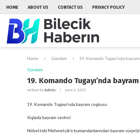
HOME
ABOUT US
CONTACT US
PRIVACY POLICY
Home
Gündem
19. Komando Tugayı’nda bayram
Gündem
19. Komando Tugayı’nda bayram
written by
Admin
June 6, 2025
19. Komando Tugayı’nda bayram coşkusu
Kışlada bayram sevinci
Nöbetteki Mehmetçik’e kumandanlarından bayram sürprizi