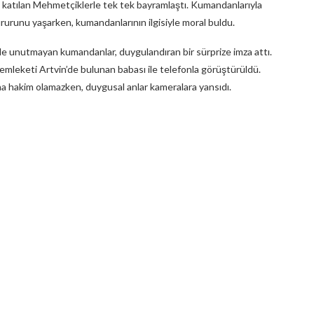
atılan Mehmetçiklerle tek tek bayramlaştı. Kumandanlarıyla
rurunu yaşarken, kumandanlarının ilgisiyle moral buldu.
e unutmayan kumandanlar, duygulandıran bir sürprize imza attı.
mleketi Artvin’de bulunan babası ile telefonla görüştürüldü.
na hakim olamazken, duygusal anlar kameralara yansıdı.