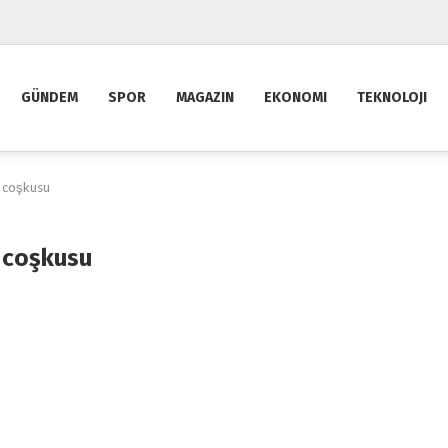
GÜNDEM
SPOR
MAGAZIN
EKONOMI
TEKNOLOJI
 coşkusu
 coşkusu