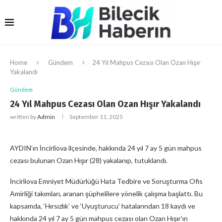
Home
Gündem
24 Yıl Mahpus Cezası Olan Ozan Hışır
Yakalandı
Gündem
24 Yıl Mahpus Cezası Olan Ozan Hışır Yakalandı
written by
Admin
September 11, 2025
AYDIN’ın İncirliova ilçesinde, hakkında 24 yıl 7 ay 5 gün mahpus
cezası bulunan Ozan Hışır (28) yakalanıp, tutuklandı.
İncirliova Emniyet Müdürlüğü Hata Tedbire ve Soruşturma Ofis
Amirliği takımları, aranan şüphelilere yönelik çalışma başlattı. Bu
kapsamda, ‘Hırsızlık’ ve ‘Uyuşturucu’ hatalarından 18 kaydı ve
hakkında 24 yıl 7 ay 5 gün mahpus cezası olan Ozan Hışır’ın