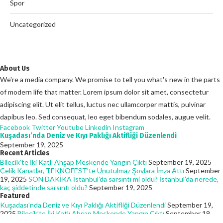
Spor
Uncategorized
About Us
We're a media company. We promise to tell you what's new in the parts
of modern life that matter. Lorem ipsum dolor sit amet, consectetur
adipiscing elit. Ut elit tellus, luctus nec ullamcorper mattis, pulvinar
dapibus leo. Sed consequat, leo eget bibendum sodales, augue velit.
Facebook
Twitter
Youtube
Linkedin
Instagram
Kuşadası’nda Deniz ve Kıyı Paklığı Aktifliği Düzenlendi
September 19, 2025
Recent Articles
Bilecik’te İki Katlı Ahşap Meskende Yangın Çıktı
September 19, 2025
Çelik Kanatlar, TEKNOFEST’te Unutulmaz Şovlara İmza Attı
September
19, 2025
SON DAKİKA İstanbul’da sarsıntı mi oldu? İstanbul’da nerede,
kaç şiddetinde sarsıntı oldu?
September 19, 2025
Featured
Kuşadası’nda Deniz ve Kıyı Paklığı Aktifliği Düzenlendi
September 19,
2025
Bilecik’te İki Katlı Ahşap Meskende Yangın Çıktı
September 19,
2025
Çelik Kanatlar, TEKNOFEST’te Unutulmaz Şovlara İmza Attı