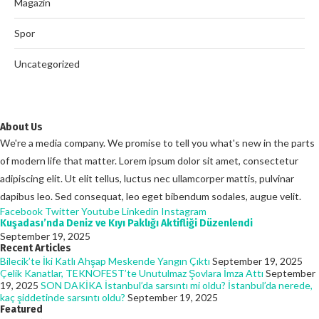
Magazin
Spor
Uncategorized
About Us
We're a media company. We promise to tell you what's new in the parts
of modern life that matter. Lorem ipsum dolor sit amet, consectetur
adipiscing elit. Ut elit tellus, luctus nec ullamcorper mattis, pulvinar
dapibus leo. Sed consequat, leo eget bibendum sodales, augue velit.
Facebook
Twitter
Youtube
Linkedin
Instagram
Kuşadası’nda Deniz ve Kıyı Paklığı Aktifliği Düzenlendi
September 19, 2025
Recent Articles
Bilecik’te İki Katlı Ahşap Meskende Yangın Çıktı
September 19, 2025
Çelik Kanatlar, TEKNOFEST’te Unutulmaz Şovlara İmza Attı
September
19, 2025
SON DAKİKA İstanbul’da sarsıntı mi oldu? İstanbul’da nerede,
kaç şiddetinde sarsıntı oldu?
September 19, 2025
Featured