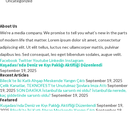
Uncategorized
About Us
We're a media company. We promise to tell you what's new in the parts
of modern life that matter. Lorem ipsum dolor sit amet, consectetur
adipiscing elit. Ut elit tellus, luctus nec ullamcorper mattis, pulvinar
dapibus leo. Sed consequat, leo eget bibendum sodales, augue velit.
Facebook
Twitter
Youtube
Linkedin
Instagram
Kuşadası’nda Deniz ve Kıyı Paklığı Aktifliği Düzenlendi
September 19, 2025
Recent Articles
Bilecik’te İki Katlı Ahşap Meskende Yangın Çıktı
September 19, 2025
Çelik Kanatlar, TEKNOFEST’te Unutulmaz Şovlara İmza Attı
September
19, 2025
SON DAKİKA İstanbul’da sarsıntı mi oldu? İstanbul’da nerede,
kaç şiddetinde sarsıntı oldu?
September 19, 2025
Featured
Kuşadası’nda Deniz ve Kıyı Paklığı Aktifliği Düzenlendi
September 19,
2025
Bilecik’te İki Katlı Ahşap Meskende Yangın Çıktı
September 19,
2025
Çelik Kanatlar, TEKNOFEST’te Unutulmaz Şovlara İmza Attı
September 19, 2025
© 2025 - Batmanhaberin. All Rights Reserved. Designed and Developed