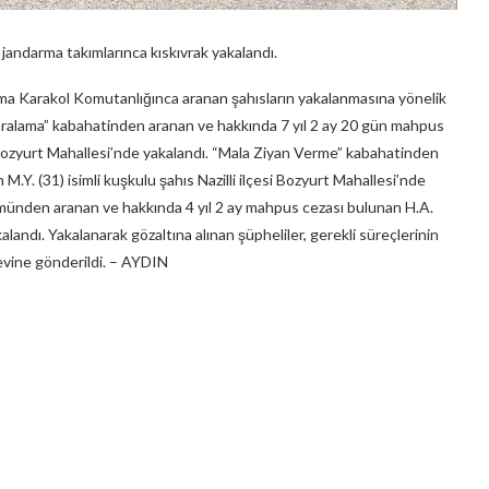
, jandarma takımlarınca kıskıvrak yakalandı.
ma Karakol Komutanlığınca aranan şahısların yakalanmasına yönelik
 Yaralama” kabahatinden aranan ve hakkında 7 yıl 2 ay 20 gün mahpus
si Bozyurt Mahallesi’nde yakalandı. “Mala Ziyan Verme” kabahatinden
.Y. (31) isimli kuşkulu şahıs Nazilli ilçesi Bozyurt Mahallesi’nde
ürmünden aranan ve hakkında 4 yıl 2 ay mahpus cezası bulunan H.A.
akalandı. Yakalanarak gözaltına alınan şüpheliler, gerekli süreçlerinin
evine gönderildi. – AYDIN