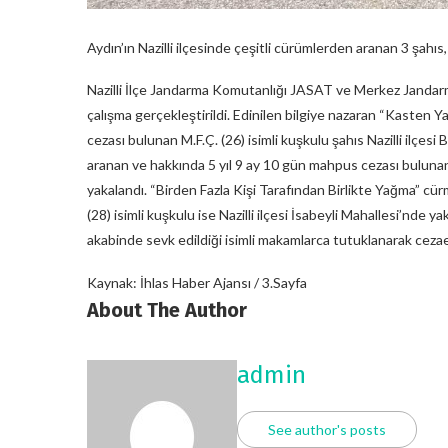
Aydın’ın Nazilli ilçesinde çeşitli cürümlerden aranan 3 şahıs
Nazilli İlçe Jandarma Komutanlığı JASAT ve Merkez Jandar
çalışma gerçekleştirildi. Edinilen bilgiye nazaran “Kasten
cezası bulunan M.F.Ç. (26) isimli kuşkulu şahıs Nazilli ilçe
aranan ve hakkında 5 yıl 9 ay 10 gün mahpus cezası bulunan M
yakalandı. “Birden Fazla Kişi Tarafından Birlikte Yağma” c
(28) isimli kuşkulu ise Nazilli ilçesi İsabeyli Mahallesi’nde y
akabinde sevk edildiği isimli makamlarca tutuklanarak ceza
Kaynak: İhlas Haber Ajansı / 3.Sayfa
About The Author
admin
See author's posts