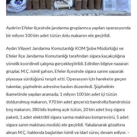
Aydın’ın Efeler ilçesinde jandarma gruplarınca yapılan operasyonda
bir milyon 100 bin adet tütün dolu makaron ele geçirildi.
Aydın Vilayet Jandarma Komutanlığı KOM Şube Müdürlüğü ve
Efeler İlçe Jandarma Komutanlığı tarafından sigara kaçakçılığına
yönelik koordineli çalışma gerçekleştirildi. Edinilen bilgiye nazaran
gruplar, M.Ç. isimli şahsın, Efeler ilçesinde sigara sarımı yaparak
piyasaya sürdüğünü tespit etti. Operasyon için harekete geçen
takımlar, şüphelinin adresine baskın düzenledi. Şüphelinin
ikametinde yapılan aramada, 1 milyon 100 bin adet içi tütün
doldurulmuş makaron, 970 bin adet geçersiz bandrollü/bandrolsüz
boş makaron, 380 kilo kıyılmış açık tütün, 20 bin adet boş sigara
paketi, 1 adet elektrikli sigara sarma makinası kompresörü, 5 adet
sigara sarım makinası modülü ele geçirildi. Yakalanarak gözaltına
alınan M.Ç. hakkında başlatılan isimli ve idari süreç devam ediyor. –