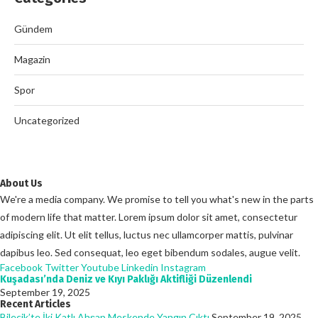
Gündem
Magazin
Spor
Uncategorized
About Us
We're a media company. We promise to tell you what's new in the parts
of modern life that matter. Lorem ipsum dolor sit amet, consectetur
adipiscing elit. Ut elit tellus, luctus nec ullamcorper mattis, pulvinar
dapibus leo. Sed consequat, leo eget bibendum sodales, augue velit.
Facebook
Twitter
Youtube
Linkedin
Instagram
Kuşadası’nda Deniz ve Kıyı Paklığı Aktifliği Düzenlendi
September 19, 2025
Recent Articles
Bilecik’te İki Katlı Ahşap Meskende Yangın Çıktı
September 19, 2025