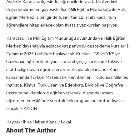
Aydın’ın Karacasu ilçesinde, öğrencilerin yaz tatilini verimli
değerlendirmeleri gayesiyle İlçe Milli Eğitim Müdürlüğü ile Halk
Eğitim Merkezi iş birliğinde 6. sınıftan 12. sınıfa kadar tüm
öğrencilere hitap edecek olan fiyatsız yaz kursları başlıyor.
Karacasu İlçe Milli Eğitim Müdürlüğü uyumunda ve Halk Eğitim
Merkezi dayanağıyla açılacak yaz periyodu destekleme kursları 1
Temmuz 2025 tarihinde başlayacak. Kurslar, LGS ve YKS’ye
hazırlanan öğrencilerin yanı sıra sınıf geçiş sürecinde takviye
muhtaçlığı duyan öğrencilere yönelik olarak planlandı. Kurs
kapsamında Türkçe, Matematik, Fen Bilimleri, Toplumsal Bilgiler,
İngilizce, Kimya, Türk Lisanı ve Edebiyatı, Biyoloji ve Coğrafya
üzere temel derslerde eğitim verilecek. Alanında uzman
öğretmenler eşliğinde yürütülecek program büsbütün fiyatsız
olacak. – AYDIN
Kaynak: İhlas Haber Ajansı / Lokal
About The Author