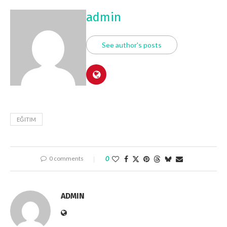
admin
See author's posts
EĞITIM
0 comments
0
ADMIN