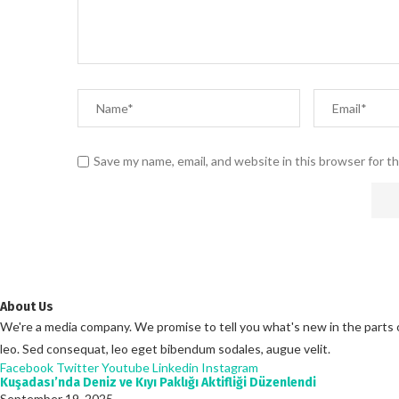
Save my name, email, and website in this browser for t
About Us
We're a media company. We promise to tell you what's new in the parts of 
leo. Sed consequat, leo eget bibendum sodales, augue velit.
Facebook
Twitter
Youtube
Linkedin
Instagram
Kuşadası’nda Deniz ve Kıyı Paklığı Aktifliği Düzenlendi
September 19, 2025