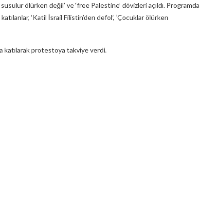
n susulur ölürken değil’ ve ‘free Palestine’ dövizleri açıldı. Programda
lanlar, ‘Katil İsrail Filistin’den defol’, ‘Çocuklar ölürken
 katılarak protestoya takviye verdi.