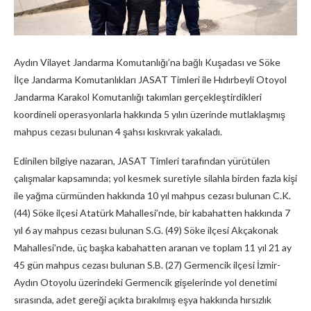
Aydın Vilayet Jandarma Komutanlığı’na bağlı Kuşadası ve Söke
İlçe Jandarma Komutanlıkları JASAT Timleri ile Hıdırbeyli Otoyol
Jandarma Karakol Komutanlığı takımları gerçekleştirdikleri
koordineli operasyonlarla hakkında 5 yılın üzerinde mutlaklaşmış
mahpus cezası bulunan 4 şahsı kıskıvrak yakaladı.
Edinilen bilgiye nazaran, JASAT Timleri tarafından yürütülen
çalışmalar kapsamında; yol kesmek suretiyle silahla birden fazla kişi
ile yağma cürmünden hakkında 10 yıl mahpus cezası bulunan C.K.
(44) Söke ilçesi Atatürk Mahallesi’nde, bir kabahatten hakkında 7
yıl 6 ay mahpus cezası bulunan S.G. (49) Söke ilçesi Akçakonak
Mahallesi’nde, üç başka kabahatten aranan ve toplam 11 yıl 21 ay
45 gün mahpus cezası bulunan S.B. (27) Germencik ilçesi İzmir-
Aydın Otoyolu üzerindeki Germencik gişelerinde yol denetimi
sırasında, adet gereği açıkta bırakılmış eşya hakkında hırsızlık