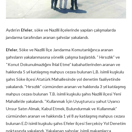
Aydın’ın
Efeler
, söke ve Nazilli ilçelerinde yapılan çalışmalarda
jandarma tarafından aranan şahıslar yakalandı.
Efeler
, Söke ve Nazilli İlçe Jandarma Komutanlığınca aranan
şahısların yakalanmasına yönelik çalışma başlatıldı. ” Hırsızlık” ve
“Konut Dokunulmazlığını İhlal Etme” kabahatlerinden aranan ve
hakkında 5 yıl katılaşmış mahpus cezası bulunan L.B. isimli kuşkulu
şahıs Söke ilçesi Atatürk Mahallesinde yol denetim faaliyetinde
yakalandı. “Hırsızlık” cürmünden aranan ve hakkında 3 yıl katılaşmış
mahpus cezası bulunan T.B. isimli kuşkulu şahıs Nazilli ilçesi Yeni
Mahalle’de yakalandı. “Kullanmak İçin Uyuşturucu yahut Uyarıcı
Unsur Satın Almak, Kabul Etmek, Bulundurmak ve Kullanmak”
cürmünden aranan ve hakkında 1 yıl 8 ay katılaşmış mahpus cezası
bulunan E.D isimli kuşkulu şahıs Efeler ilçesi Serçeköy Yol Denetim
noktasında yakalandı. Yakalanan şahıslar, isimli makamlarca