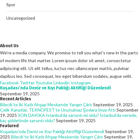
Spor
Uncategorized
About Us
We're a media company. We promise to tell you what's new in the parts
of modern life that matter. Lorem ipsum dolor sit amet, consectetur
adipiscing elit. Ut elit tellus, luctus nec ullamcorper mattis, pulvinar
dapibus leo. Sed consequat, leo eget bibendum sodales, augue velit.
Facebook
Twitter
Youtube
Linkedin
Instagram
Kuşadası’nda Deniz ve Kıyı Paklığı Aktifliği Düzenlendi
September 19, 2025
Recent Articles
Bilecik’te İki Katlı Ahşap Meskende Yangın Çıktı
September 19, 2025
Çelik Kanatlar, TEKNOFEST’te Unutulmaz Şovlara İmza Attı
September
19, 2025
SON DAKİKA İstanbul’da sarsıntı mi oldu? İstanbul’da nerede,
kaç şiddetinde sarsıntı oldu?
September 19, 2025
Featured
Kuşadası’nda Deniz ve Kıyı Paklığı Aktifliği Düzenlendi
September 19,
2025
Bilecik’te İki Katlı Ahşap Meskende Yangın Çıktı
September 19,