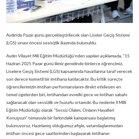
Aydın’da Pazar günü gerçekleştirilecek olan Liseler Geçiş Sistemi
(LGS) sınavı öncesi sesisizlik ikazında bulunuldu.
Aydın Vilayet Mili Eğitim Müdürlüğü’nden yapılan açıklamada, “15
Haziran 2025 Pazar günü ilimiz genelinde binlerce öğrencimiz,
Liselere Geçiş Sistemi (LGS) kapsamında hayatlarına taraf verecek
son derece kıymetli bir imtihana katılacaktır. Bu kritik süreçte
öğrencilerimizin imtihan performanslarını direkt etkileyen en
temel ögelerden biri, imtihandan evvelki gece ve imtihan sabahı
sağlanacak olan sessizlik ve huzurlu ortamdır. Bu nedenle İl Milli
Eğitim Müdürlüğü olarak “Sessiz Olalım, Onların Hayalleri
Konuşsun” temasıyla bir farkındalık kampanyası başlatmış
bulunuyoruz. Hazırlamış olduğumuz afişle, vatandaşlarımızdan
imtihan öncesi gece saatlerinden başlayarak imtihanın