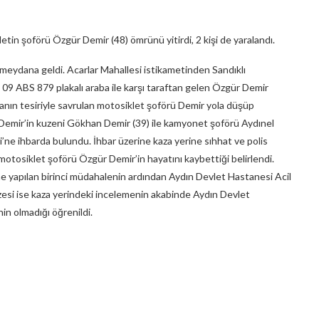
etin şoförü Özgür Demir (48) ömrünü yitirdi, 2 kişi de yaralandı.
a meydana geldi. Acarlar Mahallesi istikametinden Sandıklı
 09 ABS 879 plakalı araba ile karşı taraftan gelen Özgür Demir
manın tesiriyle savrulan motosiklet şoförü Demir yola düşüp
 Demir’in kuzeni Gökhan Demir (39) ile kamyonet şoförü Aydınel
i’ne ihbarda bulundu. İhbar üzerine kaza yerine sıhhat ve polis
motosiklet şoförü Özgür Demir’in hayatını kaybettiği belirlendi.
ne yapılan birinci müdahalenin ardından Aydın Devlet Hastanesi Acil
azesi ise kaza yerindeki incelemenin akabinde Aydın Devlet
nin olmadığı öğrenildi.