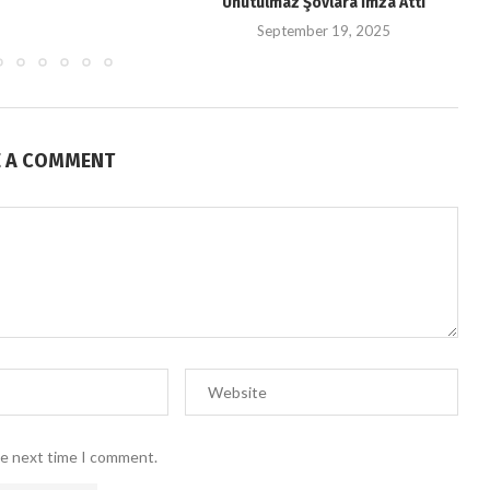
Unutulmaz Şovlara İmza Attı
September 19, 2025
E A COMMENT
he next time I comment.