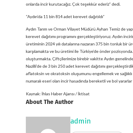
onlarda incir kurutacağız. Çok teşekkür ederiz” dedi.
“Aydın’da 11 bin 814 adet kerevet dağıtıldı”
Aydın Tarım ve Orman Vilayet Müdürü Ayhan Temiz de yaptığı
kerevet dağıtımı programını gerçekleştiriyoruz. Aydın incirim
üretiminin 2024 yılı datalarına nazaran 375 bin tonluk bir ü
karşılamakta ve bu üretimi ile Türkiye’de önder pozisyonda. 
oluşturmakta. Çiftçilerimize birebir vakitte Aydın genelind
Nazilli’de de 3 bin 250 adet kerevet dağıtımı gerçekleştirdi
aflatoksin ve okratoksin oluşumunu engellemek ve sağlıklı k
numaralı eseri olan incir hasadında bereketli ve bol yararla
Kaynak: İhlas Haber Ajansı / İktisat
About The Author
admin