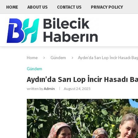
HOME
ABOUT US
CONTACT US
PRIVACY POLICY
Home
Gündem
Aydın’da Sarı Lop İncir Hasadı Baş
Gündem
Aydın’da Sarı Lop İncir Hasadı B
written by
Admin
August 24, 2025