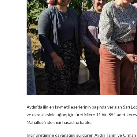
Aydın’da ilin en kıymetli eserlerinin başında yer alan Sarı Lo
ve okratoksinle uğraş için üreticilere 11 bin 854 adet kere
Mahallesi’nde incir hasadına katıldı.
İncir üretimine dayanağını sürdüren Aydın Tarım ve Orman İl