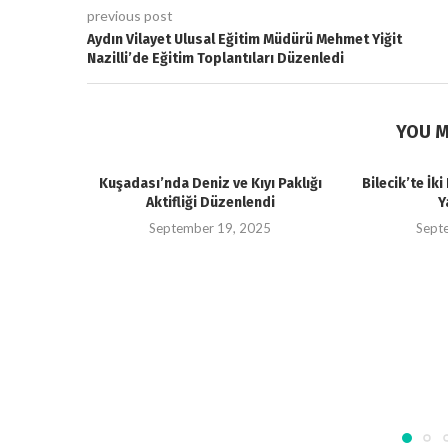
previous post
Aydın Vilayet Ulusal Eğitim Müdürü Mehmet Yiğit
Nazilli’de Eğitim Toplantıları Düzenledi
YOU M
Kuşadası’nda Deniz ve Kıyı Paklığı
Bilecik’te İk
Aktifliği Düzenlendi
Y
September 19, 2025
Sept