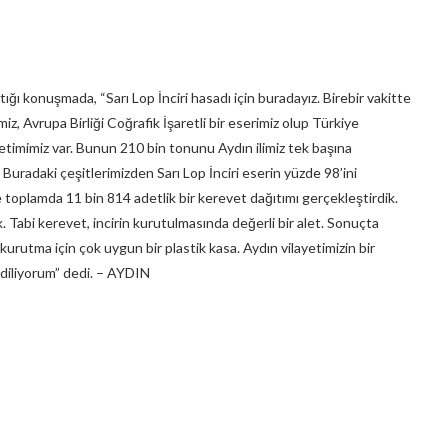
 konuşmada, “Sarı Lop İnciri hasadı için buradayız. Birebir vakitte
iz, Avrupa Birliği Coğrafik İşaretli bir eserimiz olup Türkiye
retimimiz var. Bunun 210 bin tonunu Aydın ilimiz tek başına
Buradaki çeşitlerimizden Sarı Lop İnciri eserin yüzde 98’ini
e toplamda 11 bin 814 adetlik bir kerevet dağıtımı gerçekleştirdik.
k. Tabi kerevet, incirin kurutulmasında değerli bir alet. Sonuçta
urutma için çok uygun bir plastik kasa. Aydın vilayetimizin bir
r diliyorum” dedi. – AYDIN