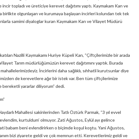
ikte incir topladı ve üreticiye kerevet dağıtımı yaptı. Kaymakam Kan ve
birlikte olgunlaşan ve kurumaya başlayan incirleri kolundan tek tek
panlarla samimi diyaloglar kuran Kaymakam Kan ve Vilayet Müdürü
a katılan Nazilli Kaymakamı Huriye Küpeli Kan, “Çiftçilerimizle bir arada
 ve Vilayet Tarım müdürlüğümüzün kerevet dağıtımını yaptık. Burada
 mahallelerimizdeyiz. İncirlerini daha sağlıklı, sıhhatli kurutsunlar diye
imizden de kerevetlere ağır bir istek var. Ben tüm çiftçilerimize
 bereketli yararlar diliyorum” dedi.
um”
 Haydarlı Mahallesi sakinlerinden Tatlı Öztürk Parmak, “3 yıl evvel
‘evlendim, kurtuldum’ olmuyor. Zati Ağustos, Eylül ayı gelince
ati babam beni evlendirirken o biçimde koşul koştu. Yani Ağustos,
nım bizi ziyarete geldi ve çok memnun etti. Kerevetlerimiz geldi ve