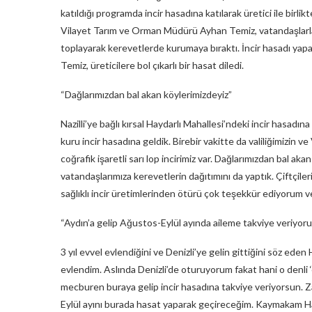
katıldığı programda incir hasadına katılarak üretici ile birl
Vilayet Tarım ve Orman Müdürü Ayhan Temiz, vatandaşlarla 
toplayarak kerevetlerde kurumaya bıraktı. İncir hasadı ya
Temiz, üreticilere bol çıkarlı bir hasat diledi.
“Dağlarımızdan bal akan köylerimizdeyiz”
Nazilli’ye bağlı kırsal Haydarlı Mahallesi’ndeki incir hasadın
kuru incir hasadına geldik. Birebir vakitte da valiliğimizin
coğrafik işaretli sarı lop incirimiz var. Dağlarımızdan bal akan
vatandaşlarımıza kerevetlerin dağıtımını da yaptık. Çiftçiler
sağlıklı incir üretimlerinden ötürü çok teşekkür ediyorum ve
“Aydın’a gelip Ağustos-Eylül ayında aileme takviye veriyor
3 yıl evvel evlendiğini ve Denizli’ye gelin gittiğini söz eden
evlendim. Aslında Denizli’de oturuyorum fakat hani o denli 
mecburen buraya gelip incir hasadına takviye veriyorsun. Z
Eylül ayını burada hasat yaparak geçireceğim. Kaymakam Ha