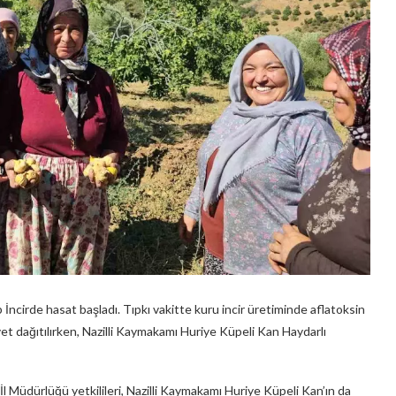
p İncirde hasat başladı. Tıpkı vakitte kuru incir üretiminde aflatoksin
vet dağıtılırken, Nazilli Kaymakamı Huriye Küpeli Kan Haydarlı
 Müdürlüğü yetkilileri, Nazilli Kaymakamı Huriye Küpeli Kan’ın da