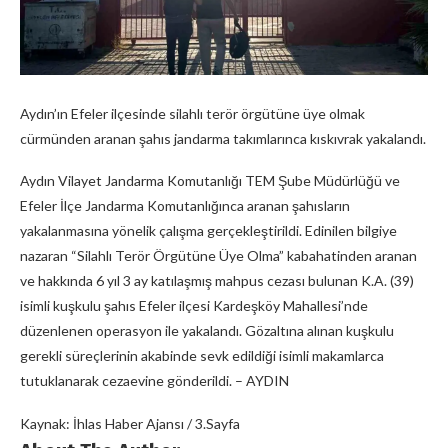
Aydın’ın Efeler ilçesinde silahlı terör örgütüne üye olmak
cürmünden aranan şahıs jandarma takımlarınca kıskıvrak yakalandı.
Aydın Vilayet Jandarma Komutanlığı TEM Şube Müdürlüğü ve
Efeler İlçe Jandarma Komutanlığınca aranan şahısların
yakalanmasına yönelik çalışma gerçekleştirildi. Edinilen bilgiye
nazaran “Silahlı Terör Örgütüne Üye Olma” kabahatinden aranan
ve hakkında 6 yıl 3 ay katılaşmış mahpus cezası bulunan K.A. (39)
isimli kuşkulu şahıs Efeler ilçesi Kardeşköy Mahallesi’nde
düzenlenen operasyon ile yakalandı. Gözaltına alınan kuşkulu
gerekli süreçlerinin akabinde sevk edildiği isimli makamlarca
tutuklanarak cezaevine gönderildi. – AYDIN
Kaynak: İhlas Haber Ajansı / 3.Sayfa