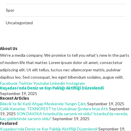
Spor
Uncategorized
About Us
We're a media company. We promise to tell you what's new in the parts
of modern life that matter. Lorem ipsum dolor sit amet, consectetur
adipiscing elit. Ut elit tellus, luctus nec ullamcorper mattis, pulvinar
dapibus leo. Sed consequat, leo eget bibendum sodales, augue velit.
Facebook
Twitter
Youtube
Linkedin
Instagram
Kuşadası’nda Deniz ve Kıyı Paklığı Aktifliği Düzenlendi
September 19, 2025
Recent Articles
Bilecik’te İki Katlı Ahşap Meskende Yangın Çıktı
September 19, 2025
Çelik Kanatlar, TEKNOFEST’te Unutulmaz Şovlara İmza Attı
September
19, 2025
SON DAKİKA İstanbul’da sarsıntı mi oldu? İstanbul’da nerede,
kaç şiddetinde sarsıntı oldu?
September 19, 2025
Featured
Kuşadası’nda Deniz ve Kıyı Paklığı Aktifliği Düzenlendi
September 19,