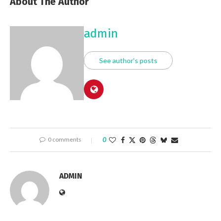
About The Author
admin
See author's posts
0 comments
0
ADMIN