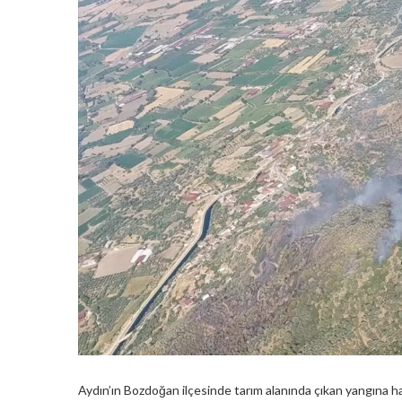
Aydın’ın Bozdoğan ilçesinde tarım alanında çıkan yangına h