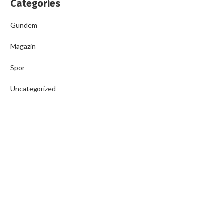
Categories
Gündem
Magazin
Spor
Uncategorized
Nazilli’de Rüşvet Çetesi Op
September 19, 2025