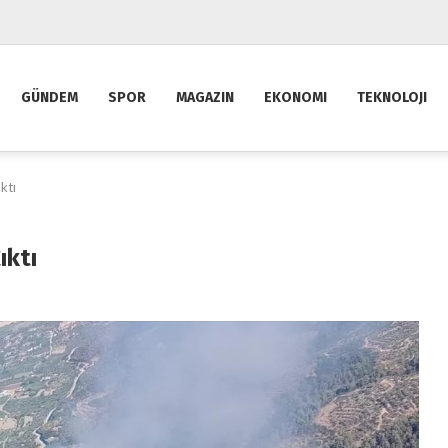
GÜNDEM
SPOR
MAGAZIN
EKONOMI
TEKNOLOJI
ktı
ıktı