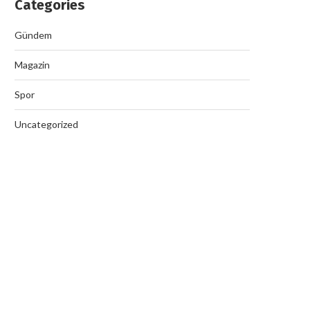
Categories
Gündem
Magazin
Spor
Uncategorized
Nazilli’de Rüşvet Çetesi Op
September 19, 2025