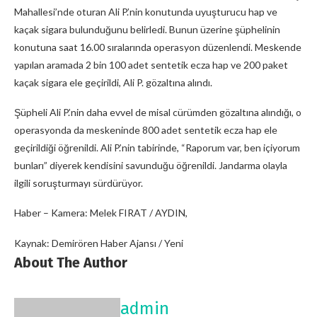
Mahallesi’nde oturan Ali P.’nin konutunda uyuşturucu hap ve
kaçak sigara bulunduğunu belirledi. Bunun üzerine şüphelinin
konutuna saat 16.00 sıralarında operasyon düzenlendi. Meskende
yapılan aramada 2 bin 100 adet sentetik ecza hap ve 200 paket
kaçak sigara ele geçirildi, Ali P. gözaltına alındı.
Şüpheli Ali P.’nin daha evvel de misal cürümden gözaltına alındığı, o
operasyonda da meskeninde 800 adet sentetik ecza hap ele
geçirildiği öğrenildi. Ali P.’nin tabirinde, “Raporum var, ben içiyorum
bunları” diyerek kendisini savunduğu öğrenildi. Jandarma olayla
ilgili soruşturmayı sürdürüyor.
Haber – Kamera: Melek FIRAT / AYDIN,
Kaynak: Demirören Haber Ajansı / Yeni
About The Author
admin