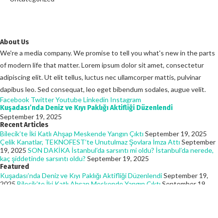
About Us
We're a media company. We promise to tell you what's new in the parts
of modern life that matter. Lorem ipsum dolor sit amet, consectetur
adipiscing elit. Ut elit tellus, luctus nec ullamcorper mattis, pulvinar
dapibus leo. Sed consequat, leo eget bibendum sodales, augue velit.
Facebook
Twitter
Youtube
Linkedin
Instagram
Kuşadası’nda Deniz ve Kıyı Paklığı Aktifliği Düzenlendi
September 19, 2025
Recent Articles
Bilecik’te İki Katlı Ahşap Meskende Yangın Çıktı
September 19, 2025
Çelik Kanatlar, TEKNOFEST’te Unutulmaz Şovlara İmza Attı
September
19, 2025
SON DAKİKA İstanbul’da sarsıntı mi oldu? İstanbul’da nerede,
kaç şiddetinde sarsıntı oldu?
September 19, 2025
Featured
Kuşadası’nda Deniz ve Kıyı Paklığı Aktifliği Düzenlendi
September 19,
2025
Bilecik’te İki Katlı Ahşap Meskende Yangın Çıktı
September 19,
2025
Çelik Kanatlar, TEKNOFEST’te Unutulmaz Şovlara İmza Attı
September 19, 2025
© 2025 - Batmanhaberin. All Rights Reserved. Designed and Developed