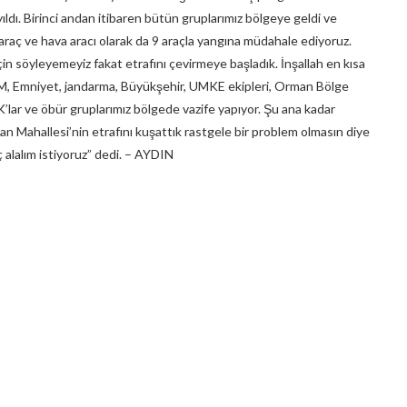
yıldı. Birinci andan itibaren bütün gruplarımız bölgeye geldi ve
araç ve hava aracı olarak da 9 araçla yangına müdahale ediyoruz.
çin söyleyemeyiz fakat etrafını çevirmeye başladık. İnşallah en kısa
DM, Emniyet, jandarma, Büyükşehir, UMKE ekipleri, Orman Bölge
TK’lar ve öbür gruplarımız bölgede vazife yapıyor. Şu ana kadar
an Mahallesi’nin etrafını kuşattık rastgele bir problem olmasın diye
alalım istiyoruz” dedi. – AYDIN