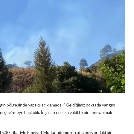
gın bölgesinde yaptığı açıklamada, ” Geldiğimiz noktada yangını
ını çevirmeye başladık. İnşallah en kısa vakitte bir sonuç almak
15.30 itibariyle Emniyet Müdürlüğümüzün atış poligondaki bir