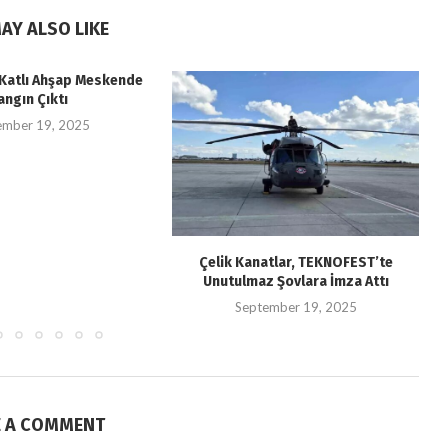
AY ALSO LIKE
i Katlı Ahşap Meskende
angın Çıktı
ember 19, 2025
Çelik Kanatlar, TEKNOFEST’te
Unutulmaz Şovlara İmza Attı
September 19, 2025
E A COMMENT