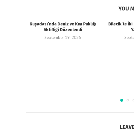
YOU M
Kuşadası’nda Deniz ve Kıyı Paklığı
Bilecik’te İk
Aktifliği Düzenlendi
Y
September 19, 2025
Sept
LEAV