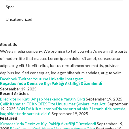
Spor
Uncategorized
About Us
We're a media company. We promise to tell you what's new in the parts
of modern life that matter. Lorem ipsum dolor sit amet, consectetur
adipiscing elit. Ut elit tellus, luctus nec ullamcorper mattis, pulvinar
dapibus leo. Sed consequat, leo eget bibendum sodales, augue velit.
Facebook
Twitter
Youtube
Linkedin
Instagram
Kuşadası’nda Deniz ve Kıyı Paklığı Aktifliği Düzenlendi
September 19, 2025
Recent Articles
Bilecik’te İki Katlı Ahşap Meskende Yangın Çıktı
September 19, 2025
Çelik Kanatlar, TEKNOFEST’te Unutulmaz Şovlara İmza Attı
September
19, 2025
SON DAKİKA İstanbul’da sarsıntı mi oldu? İstanbul’da nerede,
kaç şiddetinde sarsıntı oldu?
September 19, 2025
Featured
Kuşadası’nda Deniz ve Kıyı Paklığı Aktifliği Düzenlendi
September 19,
2025
Bilecik’te İki Katlı Ahşap Meskende Yangın Çıktı
September 19,