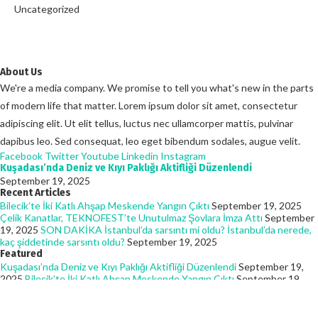
Uncategorized
About Us
We're a media company. We promise to tell you what's new in the parts
of modern life that matter. Lorem ipsum dolor sit amet, consectetur
adipiscing elit. Ut elit tellus, luctus nec ullamcorper mattis, pulvinar
dapibus leo. Sed consequat, leo eget bibendum sodales, augue velit.
Facebook
Twitter
Youtube
Linkedin
Instagram
Kuşadası’nda Deniz ve Kıyı Paklığı Aktifliği Düzenlendi
September 19, 2025
Recent Articles
Bilecik’te İki Katlı Ahşap Meskende Yangın Çıktı
September 19, 2025
Çelik Kanatlar, TEKNOFEST’te Unutulmaz Şovlara İmza Attı
September
19, 2025
SON DAKİKA İstanbul’da sarsıntı mi oldu? İstanbul’da nerede,
kaç şiddetinde sarsıntı oldu?
September 19, 2025
Featured
Kuşadası’nda Deniz ve Kıyı Paklığı Aktifliği Düzenlendi
September 19,
2025
Bilecik’te İki Katlı Ahşap Meskende Yangın Çıktı
September 19,
2025
Çelik Kanatlar, TEKNOFEST’te Unutulmaz Şovlara İmza Attı
September 19, 2025
© 2025 - Batmanhaberin. All Rights Reserved. Designed and Developed