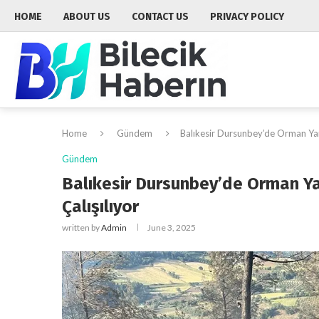
HOME
ABOUT US
CONTACT US
PRIVACY POLICY
Home
Gündem
Balıkesir Dursunbey’de Orman Yan
Gündem
Balıkesir Dursunbey’de Orman Ya
Çalışılıyor
written by
Admin
June 3, 2025