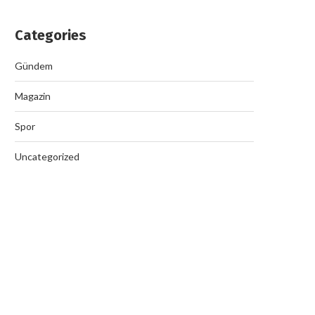
Categories
Gündem
Magazin
Spor
Uncategorized
Nazilli’de Rüşvet Çetesi Op
September 19, 2025