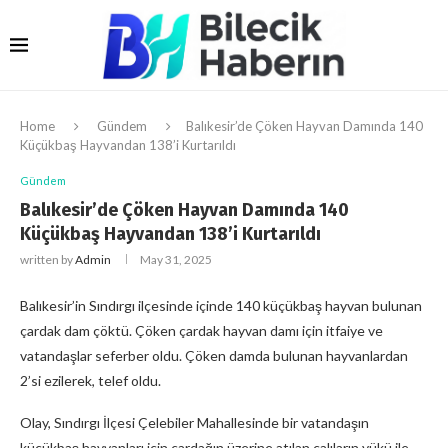
Home
Gündem
Balıkesir’de Çöken Hayvan Damında 140
Küçükbaş Hayvandan 138’i Kurtarıldı
Gündem
Balıkesir’de Çöken Hayvan Damında 140
Küçükbaş Hayvandan 138’i Kurtarıldı
written by
Admin
May 31, 2025
Balıkesir’in Sındırgı ilçesinde içinde 140 küçükbaş hayvan bulunan
çardak dam çöktü. Çöken çardak hayvan damı için itfaiye ve
vatandaşlar seferber oldu. Çöken damda bulunan hayvanlardan
2’si ezilerek, telef oldu.
Olay, Sındırgı İlçesi Çelebiler Mahallesinde bir vatandaşın
küçükbaş hayvanları için çardağın üzerine atılan çalıların yükü ile