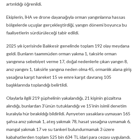
artırıldığı öğrenildi.
Ekiplerin, İHA ve drone dayanağıyla orman yangınlarına hassas
bölgelerde uçuşlar gerçekleştirdiği, yangın dönemi boyunca bu
faaliyetlerin sürdürüleceği tabir edildi.
2025 yılı içerisinde Balıkesir genelinde toplam 192 olay meydana
geldi. Bunların taammüden orman yakma 1, taksirle orman
yangınına sebebiyet verme 17, doğal nedenlerle çıkan yangın 8,
anız yangını 1, taksirle yangına neden olma 45, ormanlık alana giriş
yasağına karşıt hareket 15 ve emre karşıt davranış 105
başlıklarında toplandığı belirtildi.
Olaylarla ilgili 219 şüphelinin yakalandığı, 21 kişinin gözaltına
alındığı, bunlardan 3’ünün tutuklandığı ve 15’inin isimli denetim
kuralıyla hür bırakıldığı bildirildi. Ayrıyeten yasaklara uymayan 165
şahsa anız yakmak 1, ateş yakmak 78, hasat yasağına uymamak 6,
mangal yakmak 17 ve su tankeri bulundurmamak 3 üzere
kabahatlerden toplam 525 bin 634 TL idari para cezası uygulandı.