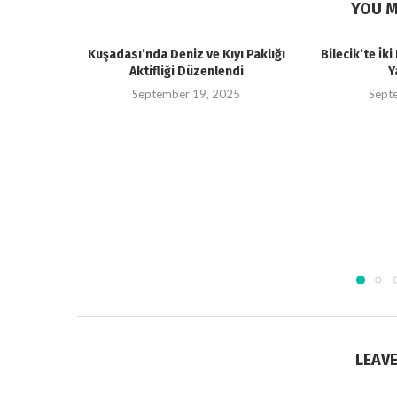
YOU M
Kuşadası’nda Deniz ve Kıyı Paklığı
Bilecik’te İk
Aktifliği Düzenlendi
Y
September 19, 2025
Sept
LEAV