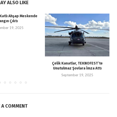
AY ALSO LIKE
i Katlı Ahşap Meskende
angın Çıktı
ember 19, 2025
Çelik Kanatlar, TEKNOFEST’te
Unutulmaz Şovlara İmza Attı
September 19, 2025
E A COMMENT