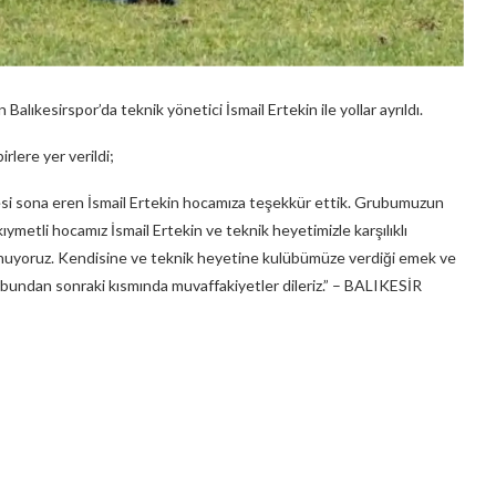
ıkesirspor’da teknik yönetici İsmail Ertekin ile yollar ayrıldı.
rlere yer verildi;
i sona eren İsmail Ertekin hocamıza teşekkür ettik. Grubumuzun
ıymetli hocamız İsmail Ertekin ve teknik heyetimizle karşılıklı
lunuyoruz. Kendisine ve teknik heyetine kulübümüze verdiği emek ve
n bundan sonraki kısmında muvaffakiyetler dileriz.” – BALIKESİR