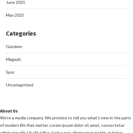
June 2025
May 2025
Categories
Gündem
Magazin
Spor
Uncategorized
About Us
We're a media company. We promise to tell you what's new in the parts
of modern life that matter. Lorem ipsum dolor sit amet, consectetur
adipiscing elit. Ut elit tellus, luctus nec ullamcorper mattis, pulvinar