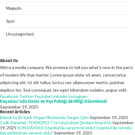
Magazin
Spor
Uncategorized
About Us
We're a media company. We promise to tell you what's new in the parts
of modern life that matter. Lorem ipsum dolor sit amet, consectetur
adipiscing elit. Ut elit tellus, luctus nec ullamcorper mattis, pulvinar
dapibus leo. Sed consequat, leo eget bibendum sodales, augue velit.
Facebook
Twitter
Youtube
Linkedin
Instagram
Kuşadası’nda Deniz ve Kıyı Paklığı Aktifliği Düzenlendi
September 19, 2025
Recent Articles
Bilecik’te İki Katlı Ahşap Meskende Yangın Çıktı
September 19, 2025
Çelik Kanatlar, TEKNOFEST’te Unutulmaz Şovlara İmza Attı
September
19, 2025
SON DAKİKA İstanbul’da sarsıntı mi oldu? İstanbul’da nerede,
kaç şiddetinde sarsıntı oldu?
September 19, 2025