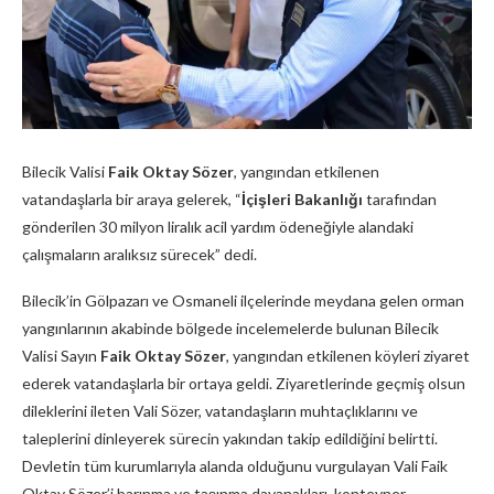
Bilecik Valisi
Faik Oktay Sözer
, yangından etkilenen
vatandaşlarla bir araya gelerek, “
İçişleri Bakanlığı
tarafından
gönderilen 30 milyon liralık acil yardım ödeneğiyle alandaki
çalışmaların aralıksız sürecek” dedi.
Bilecik’in Gölpazarı ve Osmaneli ilçelerinde meydana gelen orman
yangınlarının akabinde bölgede incelemelerde bulunan Bilecik
Valisi Sayın
Faik Oktay Sözer
, yangından etkilenen köyleri ziyaret
ederek vatandaşlarla bir ortaya geldi. Ziyaretlerinde geçmiş olsun
dileklerini ileten Vali Sözer, vatandaşların muhtaçlıklarını ve
taleplerini dinleyerek sürecin yakından takip edildiğini belirtti.
Devletin tüm kurumlarıyla alanda olduğunu vurgulayan Vali Faik
Oktay Sözer’i barınma ve taşınma dayanakları, konteyner