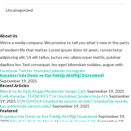
Uncategorized
About Us
We're a media company. We promise to tell you what's new in the parts
of modern life that matter. Lorem ipsum dolor sit amet, consectetur
adipiscing elit. Ut elit tellus, luctus nec ullamcorper mattis, pulvinar
dapibus leo. Sed consequat, leo eget bibendum sodales, augue velit.
Facebook
Twitter
Youtube
Linkedin
Instagram
Kuşadası’nda Deniz ve Kıyı Paklığı Aktifliği Düzenlendi
September 19, 2025
Recent Articles
Bilecik’te İki Katlı Ahşap Meskende Yangın Çıktı
September 19, 2025
Çelik Kanatlar, TEKNOFEST’te Unutulmaz Şovlara İmza Attı
September
19, 2025
SON DAKİKA İstanbul’da sarsıntı mi oldu? İstanbul’da nerede,
kaç şiddetinde sarsıntı oldu?
September 19, 2025
Featured
Kuşadası’nda Deniz ve Kıyı Paklığı Aktifliği Düzenlendi
September 19,
2025
Bilecik’te İki Katlı Ahşap Meskende Yangın Çıktı
September 19,
2025
Çelik Kanatlar, TEKNOFEST’te Unutulmaz Şovlara İmza Attı