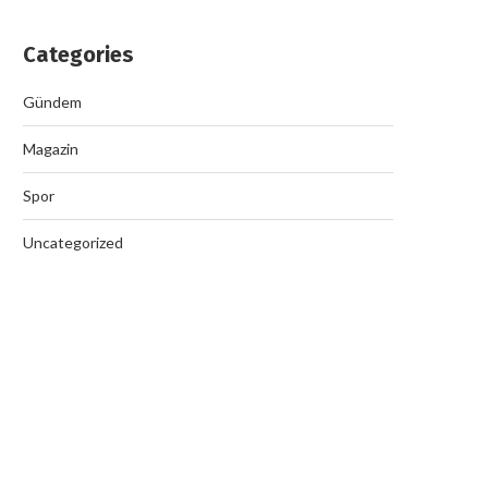
Categories
Gündem
Magazin
Spor
Uncategorized
Nazilli’de Rüşvet Çetesi Op
September 19, 2025