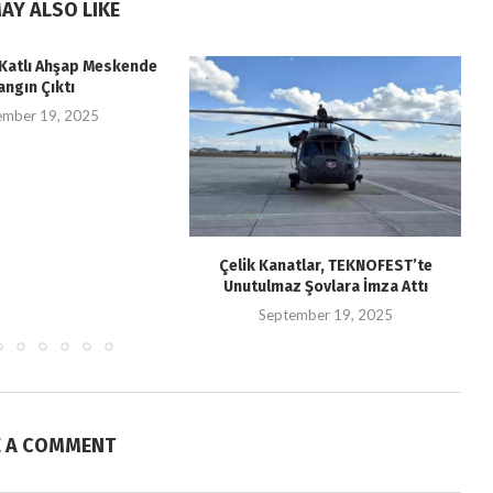
AY ALSO LIKE
i Katlı Ahşap Meskende
angın Çıktı
ember 19, 2025
Çelik Kanatlar, TEKNOFEST’te
Unutulmaz Şovlara İmza Attı
September 19, 2025
E A COMMENT