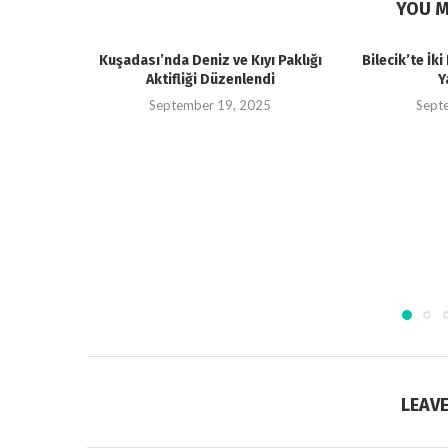
YOU M
Kuşadası’nda Deniz ve Kıyı Paklığı
Bilecik’te İk
Aktifliği Düzenlendi
Y
September 19, 2025
Sept
LEAV