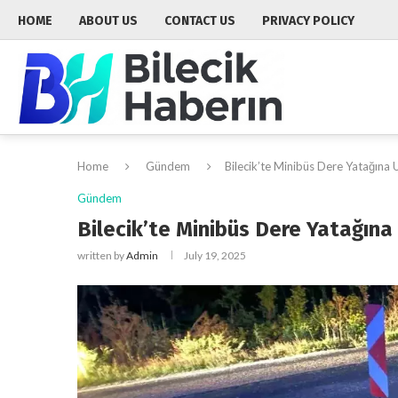
HOME
ABOUT US
CONTACT US
PRIVACY POLICY
Home
Gündem
Bilecik’te Minibüs Dere Yatağına U
Gündem
Bilecik’te Minibüs Dere Yatağına 
written by
Admin
July 19, 2025