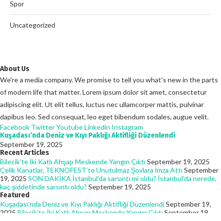
Spor
Uncategorized
About Us
We're a media company. We promise to tell you what's new in the parts
of modern life that matter. Lorem ipsum dolor sit amet, consectetur
adipiscing elit. Ut elit tellus, luctus nec ullamcorper mattis, pulvinar
dapibus leo. Sed consequat, leo eget bibendum sodales, augue velit.
Facebook
Twitter
Youtube
Linkedin
Instagram
Kuşadası’nda Deniz ve Kıyı Paklığı Aktifliği Düzenlendi
September 19, 2025
Recent Articles
Bilecik’te İki Katlı Ahşap Meskende Yangın Çıktı
September 19, 2025
Çelik Kanatlar, TEKNOFEST’te Unutulmaz Şovlara İmza Attı
September
19, 2025
SON DAKİKA İstanbul’da sarsıntı mi oldu? İstanbul’da nerede,
kaç şiddetinde sarsıntı oldu?
September 19, 2025
Featured
Kuşadası’nda Deniz ve Kıyı Paklığı Aktifliği Düzenlendi
September 19,
2025
Bilecik’te İki Katlı Ahşap Meskende Yangın Çıktı
September 19,
2025
Çelik Kanatlar, TEKNOFEST’te Unutulmaz Şovlara İmza Attı