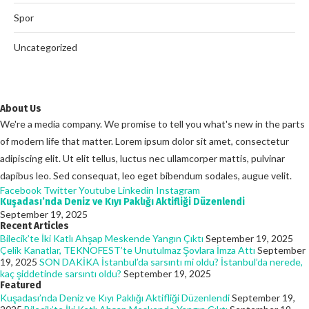
Spor
Uncategorized
About Us
We're a media company. We promise to tell you what's new in the parts
of modern life that matter. Lorem ipsum dolor sit amet, consectetur
adipiscing elit. Ut elit tellus, luctus nec ullamcorper mattis, pulvinar
dapibus leo. Sed consequat, leo eget bibendum sodales, augue velit.
Facebook
Twitter
Youtube
Linkedin
Instagram
Kuşadası’nda Deniz ve Kıyı Paklığı Aktifliği Düzenlendi
September 19, 2025
Recent Articles
Bilecik’te İki Katlı Ahşap Meskende Yangın Çıktı
September 19, 2025
Çelik Kanatlar, TEKNOFEST’te Unutulmaz Şovlara İmza Attı
September
19, 2025
SON DAKİKA İstanbul’da sarsıntı mi oldu? İstanbul’da nerede,
kaç şiddetinde sarsıntı oldu?
September 19, 2025
Featured
Kuşadası’nda Deniz ve Kıyı Paklığı Aktifliği Düzenlendi
September 19,