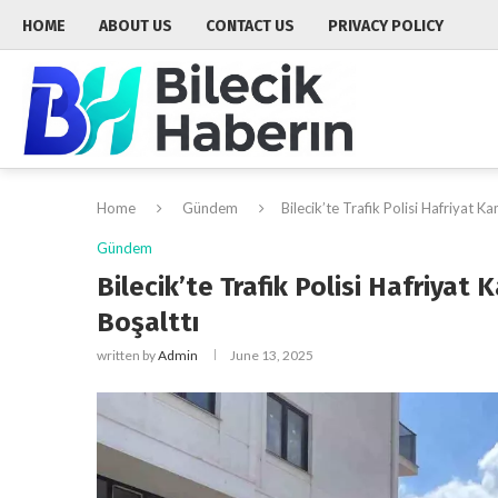
HOME
ABOUT US
CONTACT US
PRIVACY POLICY
Home
Gündem
Bilecik’te Trafik Polisi Hafriyat
Gündem
Bilecik’te Trafik Polisi Hafriya
Boşalttı
written by
Admin
June 13, 2025