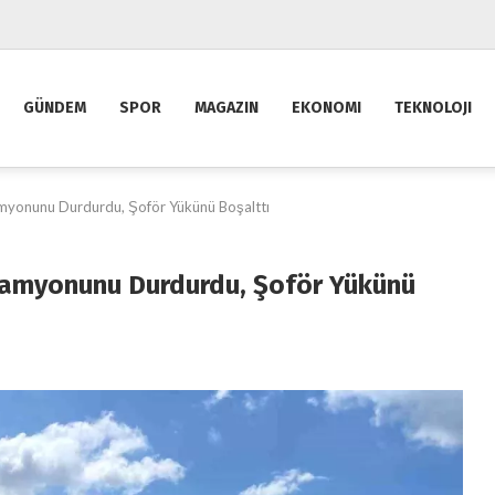
GÜNDEM
SPOR
MAGAZIN
EKONOMI
TEKNOLOJI
 Kamyonunu Durdurdu, Şoför Yükünü Boşalttı
t Kamyonunu Durdurdu, Şoför Yükünü