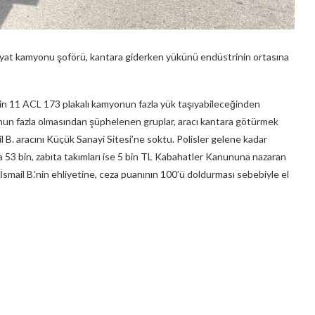
friyat kamyonu şoförü, kantara giderken yükünü endüstrinin ortasına
lişkin 11 ACL 173 plakalı kamyonun fazla yük taşıyabileceğinden
un fazla olmasından şüphelenen gruplar, aracı kantara götürmek
l B. aracını Küçük Sanayi Sitesi’ne soktu. Polisler gelene kadar
 53 bin, zabıta takımları ise 5 bin TL Kabahatler Kanununa nazaran
smail B.’nin ehliyetine, ceza puanının 100’ü doldurması sebebiyle el