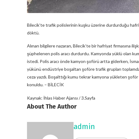
Bilecik’te trafik polislerinin kuşku üzerine durdurduğu ha
döktü.
Alınan bilgilere nazaran, Bilecik’te bir hafriyat firmasına i
şüphelenen polis aracı durdurdu. Kamyonda yüklü olan kum
istedi. Polis aracı önde kamyon şoförü artta giderken, İsmai
yükünü endüstriye boşaltan şoföre trafik grupları toplamda
ceza yazdı. Boşalttığı kumu tekrar kamyona yükleten şoför İ
konuldu. – BİLECİK
Kaynak: İhlas Haber Ajansı / 3.Sayfa
About The Author
admin