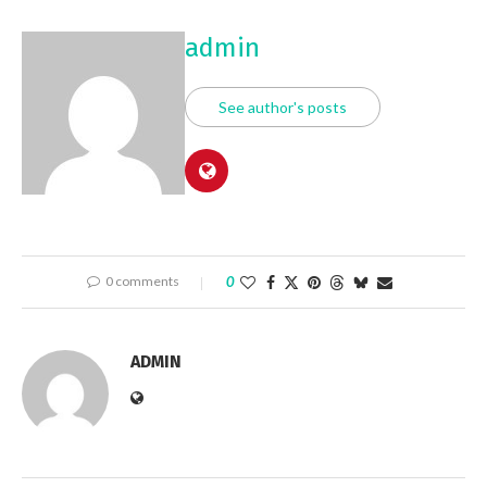
admin
See author's posts
0 comments
0
ADMIN