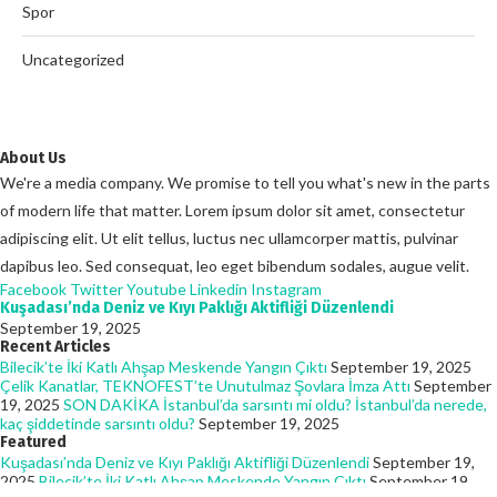
Spor
Uncategorized
About Us
We're a media company. We promise to tell you what's new in the parts
of modern life that matter. Lorem ipsum dolor sit amet, consectetur
adipiscing elit. Ut elit tellus, luctus nec ullamcorper mattis, pulvinar
dapibus leo. Sed consequat, leo eget bibendum sodales, augue velit.
Facebook
Twitter
Youtube
Linkedin
Instagram
Kuşadası’nda Deniz ve Kıyı Paklığı Aktifliği Düzenlendi
September 19, 2025
Recent Articles
Bilecik’te İki Katlı Ahşap Meskende Yangın Çıktı
September 19, 2025
Çelik Kanatlar, TEKNOFEST’te Unutulmaz Şovlara İmza Attı
September
19, 2025
SON DAKİKA İstanbul’da sarsıntı mi oldu? İstanbul’da nerede,
kaç şiddetinde sarsıntı oldu?
September 19, 2025
Featured
Kuşadası’nda Deniz ve Kıyı Paklığı Aktifliği Düzenlendi
September 19,
2025
Bilecik’te İki Katlı Ahşap Meskende Yangın Çıktı
September 19,